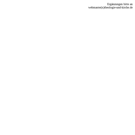
Ergänzungen bitte an
webmaster(x)theologie-und-kirche.de