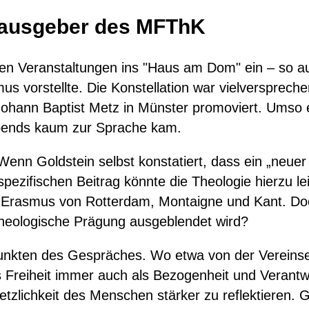
ausgeber des MFThK
n Veranstaltungen ins "Haus am Dom" ein – so auc
 vorstellte. Die Konstellation war vielverspreche
ohann Baptist Metz in Münster promoviert. Umso er
bends kaum zur Sprache kam.
enn Goldstein selbst konstatiert, dass ein „neuer 
n spezifischen Beitrag könnte die Theologie hierzu l
, Erasmus von Rotterdam, Montaigne und Kant. Doc
heologische Prägung ausgeblendet wird?
nkten des Gespräches. Wo etwa von der Vereinseit
das Freiheit immer auch als Bezogenheit und Verant
rletzlichkeit des Menschen stärker zu reflektieren.