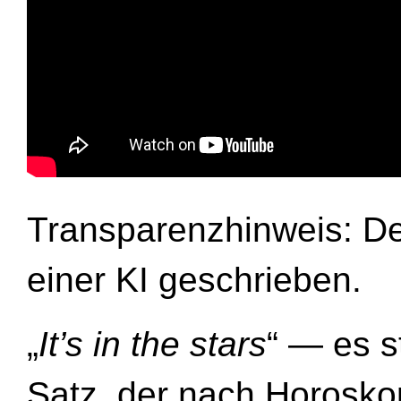
Transparenzhinweis: De
einer KI geschrieben.
„
It’s in the stars
“ — es s
Satz, der nach Horosko