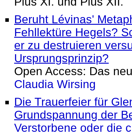
Pius XI. und Pius XII.
Beruht Lévinas' Metaphy
Fehllektüre Hegels? S
er zu destruieren vers
Ursprungsprinzip?
Open Access: Das neu
Claudia Wirsing
Die Trauerfeier für Gl
Grundspannung der Best
Verstorbene oder die ch